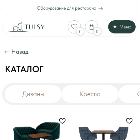
Оборудование для ресторана
Меню
Оборудование для
0
0
Каталог
Акции
Шоу-рум
Назад
Доставка и оплата
Интерьеры клиенто
Отзывы
КАТАЛОГ
Контакты
Диваны
Кресла
Стулья