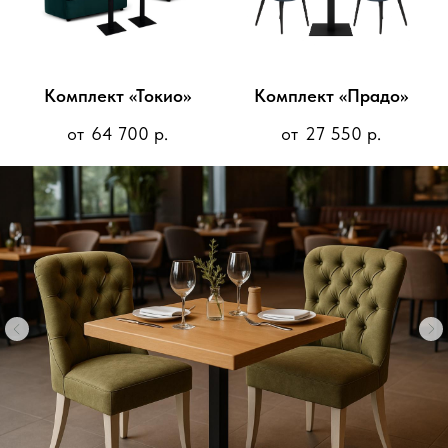
Адрес:
г. Москва, у
Режим работы:
с 1
без перерывов и вы
Комплект «Токио»
Комплект «Прадо»
Декларации о соот
2014
64 700
р.
27 550
р.
Оставить заяв