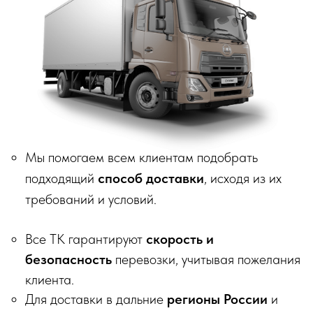
Политика конфиденциальности
Информация о файлах cookies
Декларации о соответствии ГОСТ 16371-2014
Перечень партнеров, которым могут быть
переданы ПД
ИП Матвеев Виталий Юрьевич
ИНН 110804770591, ОГРНИП 324774600194385
© 2018–2026 Мебельная фабрика «Tulsy». Все права
защищены. Тексты, изображения, макеты и иные
материалы на сайте являются объектами авторского
права и охраняются в соответствии со ст. 1259 и 1301 ГК
РФ. Использование без письменного согласия запрещено