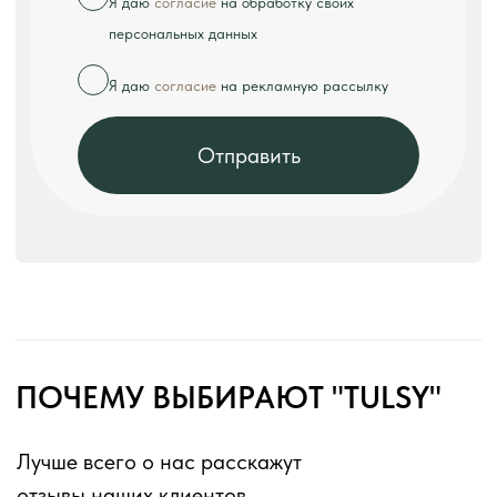
«Tulsy» — ведущий производитель ресторанной
мебели с 8-летним опытом работы на рынке.
Наша компания специализируется на создании
комфортных и долговечных решений для
предприятий общественного питания любого
формата.
В нашем ассортименте:
• Диваны и кресла для кафе и ресторанов;
• Столы различных размеров и конфигураций;
• Стулья из дерева, металла и пластика;
• Комплексные решения для баров и столовых.
Мы используем современные технологии
производства и качественные материалы,
соответствующие всем санитарным нормам.