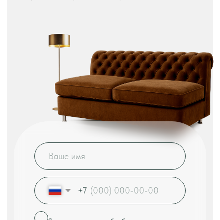
2
ШОУ-РУМ "TULSY" - БОЛЕЕ 1000 М
Наш шоу-рум: Москва, ул. Выборгская, 16к2