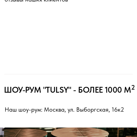
Наша мебель отличается повышенной
износостойкостью и простотой в уходе, что
особенно важно для ресторанного бизнеса.
Каждый предмет мебели проходит
многоступенчатый контроль качества и
тестируется в реальных условиях. Мы предлагаем
как стандартные решения, так и изготовление
мебели по индивидуальным проектам с учетом
специфики помещения и концепции заведения.
К каталогу
СОБСТВЕННОЕ ПРОИЗВОДСТВО
Полный цикл: от первой идеи и
эскиза до финального шва