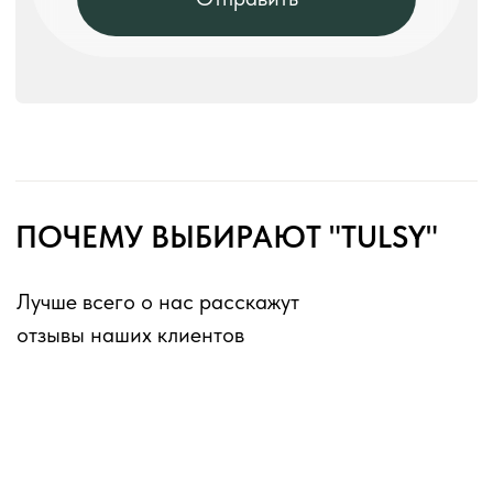
• Комплексные решения для баров и столовых.
Мы используем современные технологии
производства и качественные материалы,
соответствующие всем санитарным нормам.
Наша мебель отличается повышенной
износостойкостью и простотой в уходе, что
особенно важно для ресторанного бизнеса.
Каждый предмет мебели проходит
многоступенчатый контроль качества и
тестируется в реальных условиях. Мы предлагаем
как стандартные решения, так и изготовление
мебели по индивидуальным проектам с учетом
специфики помещения и концепции заведения.
К каталогу