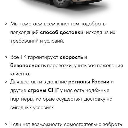
© 2018–2026 Мебельная фабрика «Tulsy». Все права
защищены. Тексты, изображения, макеты и иные
материалы на сайте являются объектами авторского
права и охраняются в соответствии со ст. 1259 и 1301 ГК
РФ. Использование без письменного согласия запрещено
и влечёт юридическую ответственность.
Информация на сайте носит информационный характер и
не является публичной офертой, за исключением случаев,
прямо указанных в условиях публичной оферты.