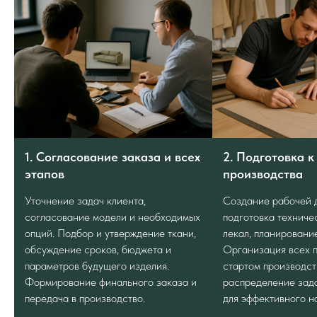
физических лиц, 
подходящий
способ доставки
, исходя из их
электронные пла
требований и условий.
QR кодом:
скани
Все ТК гарантируют
скорость и
оплачиваете зак
безопасность
перевозки, учитывая пожелания
банка.
клиента.
Для доставки в дальние
регионы России
и
Банковской кар
другие
страны СНГ
у нас есть надёжные
момент вывоза т
партнёры, которые осуществят доставку на
выгодных условиях.
Безналичный р
1. Согласование заказа и всех
2. Подготовка к
средств на расч
этапов
производства
Если нет возможности самостоятельно забрать
товар, наши грузчики
бесплатно и аккуратно
Уточнение задач клиента,
Создание рабочей 
загрузят его в машину.
согласование модели и необходимых
подготовка техниче
опций. Подбор и утверждение ткани,
лекал, планировани
Оставить заявку
Оставить зая
обсуждение сроков, бюджета и
Организация всех 
параметров будущего изделия.
стартом производст
Формирование финального заказа и
распределение зад
передача в производство.
для эффективного н