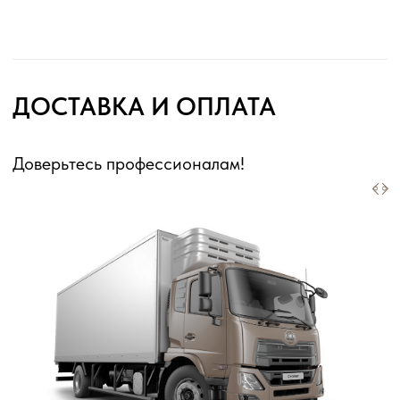
Оферта для юридических лиц
Оферта для физических лиц
Политика конфиденциальности
Информация о файлах cookies
Декларации о соответствии ГОСТ 16371-2014
Перечень партнеров, которым могут быть
переданы ПД
ИП Матвеев Виталий Юрьевич
ИНН 110804770591, ОГРНИП 324774600194385