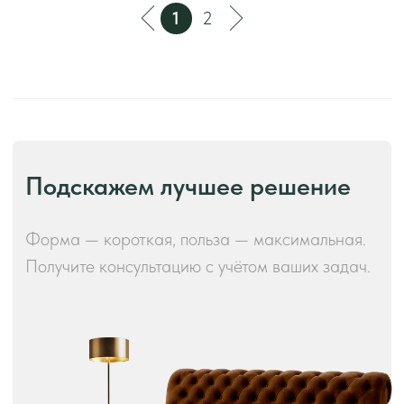
ПОЧЕМУ ВЫБИРАЮТ "TULSY"
Лучше всего о нас расскажут
отзывы наших клиентов
2
ШОУ-РУМ "TULSY" - БОЛЕЕ 1000 М
Наш шоу-рум: Москва, ул. Выборгская, 16к2