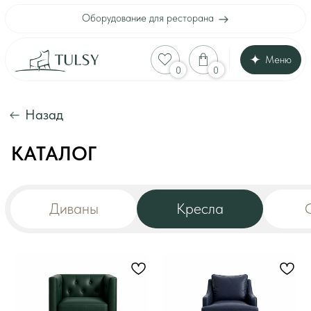
Оборудование для ресторана
Меню
Оборудование для
0
0
Каталог
Акции
Шоу-рум
Назад
Доставка и оплата
Интерьеры клиенто
Отзывы
КАТАЛОГ
Контакты
Диваны
Кресла
Стулья