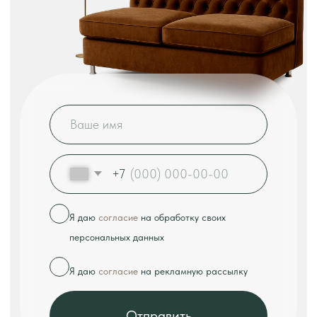
«Tulsy» — ведущий производитель ресторанной
мебели с 8-летним опытом работы на рынке.
Наша компания специализируется на создании
комфортных и долговечных решений для
предприятий общественного питания любого
формата.
В нашем ассортименте:
• Диваны и кресла для кафе и ресторанов;
• Столы различных размеров и конфигураций;
• Стулья из дерева, металла и пластика;